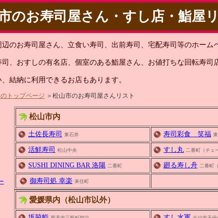
市のお寿司屋さん・すし店・鮨屋
周辺のお寿司屋さん、立食い寿司、出前寿司、宅配寿司等のホーム
寿司、おすしの有名店、個室のある鮨屋さん、お値打ちな回転寿司
い、結納に利用できるお店もあります。
トのトップページ
＞松山市のお寿司屋さんリスト
松山市内
土佐長寿司
寿司彩食 笑福
東石井
東
活鮮寿司
すし丸
松山中央
二番町（チェ
SUSHI DINING BAR 洛陽
廻る寿し舟
二番町
二番町
御寿司処 幸楽
ー
来住町
愛媛県内（松山市以外）
坂脇鮨
すし水軍
西予市三瓶町朝立
今治市天保