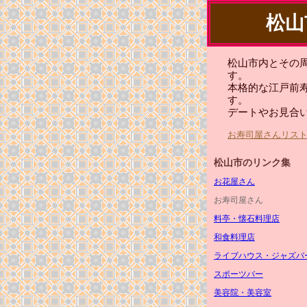
松山
松山市内とその
す。
本格的な江戸前
す。
デートやお見合
お寿司屋さんリス
松山市のリンク集
お花屋さん
お寿司屋さん
料亭・懐石料理店
和食料理店
ライブハウス・ジャズバ
スポーツバー
美容院・美容室